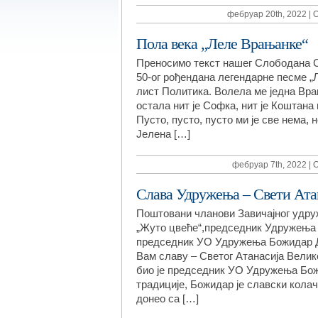
фебруар 20th, 2022 | 
Пола века „Леле Врањанке“
Преносимо текст нашег Слободана Ст
50-ог рођендана легендарне песме „
лист Политика. Волела ме једна Вра
остала нит је Софка, нит је Коштана
Пусто, пусто, пусто ми је све нема, 
Јелена […]
фебруар 7th, 2022 | 
Слава Удружења – Свети Ата
Поштовани чланови Завичајног удр
„Жуто цвеће“,председник Удружења 
председник УО Удружења Божидар Д
Вам славу – Светог Атанасија Велик
био је председник УО Удружења Бож
традиције, Божидар је славски кола
донео са […]