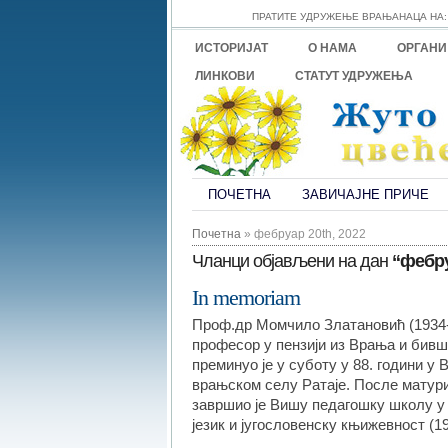
ПРАТИТЕ УДРУЖЕЊЕ ВРАЊАНАЦА НА:
ИСТОРИЈАТ
О НАМА
ОРГАН
ЛИНКОВИ
СТАТУТ УДРУЖЕЊА
ПОЧЕТНА
ЗАВИЧАЈНЕ ПРИЧЕ
Почетна
» фебруар 20th, 2022
Чланци објављени на дан
“фебру
In memoriam
Проф.др Момчило Златановић (1934
професор у пензији из Врања и бив
преминуо је у суботу у 88. години у 
врањском селу Ратаје. После матури
завршио је Вишу педагошку школу у
језик и југословенску књижевност (19