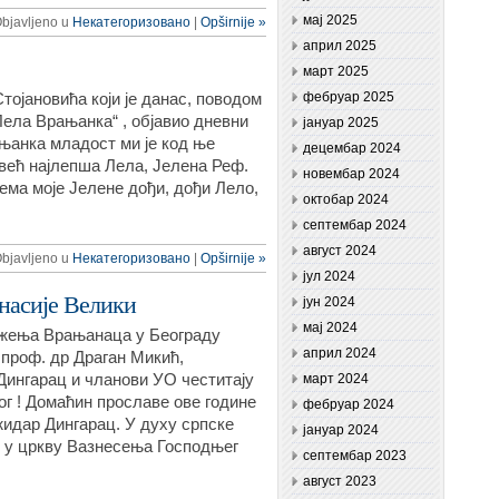
мај 2025
Objavljeno u
Некатегоризовано
|
Opširnije »
април 2025
март 2025
ојановића који је данас, поводом
фебруар 2025
Лела Врањанка“ , објавио дневни
јануар 2025
њанка младост ми је код ње
децембар 2024
 већ најлепша Лела, Јелена Реф.
новембар 2024
нема моје Јелене дођи, дођи Лело,
октобар 2024
септембар 2024
август 2024
Objavljeno u
Некатегоризовано
|
Opširnije »
јул 2024
насије Велики
јун 2024
мај 2024
ужења Врањанаца у Београду
април 2024
проф. др Драган Микић,
ингарац и чланови УО честитају
март 2024
ог ! Домаћин прославе ове године
фебруар 2024
идар Дингарац. У духу српске
јануар 2024
ч у цркву Вазнесења Господњег
септембар 2023
август 2023