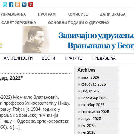
И УПРАВЉАЊА
ПРОГРАМ
КОМИСИЈЕ
ДАНИ ВРАЊА
САВЕТ УДРУЖЕЊА
ОСНОВНИ ПОДАЦИ О УДРУЖЕЊУ
АКТУЕЛНОСТИ
ВЕСТИ
ПРАТИТЕ
ПРЕДУЗЕЋА
Archives
ар, 2022”
март 2026
фебруар 2026
јануар 2026
-2022) Момчило Златановић,
новембар 2025
ши професор Универзитета у Нишу,
октобар 2025
Врању. Рођен је 1934. године у
септембар 2025
рања на врањској гимназији
август 2025
 Нишу – Одсек за српскохрватски
јул 2025
56), а […]
јун 2025