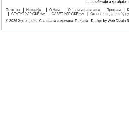
наше обичаје и догађаје 
Почетна
Историјат
О Нама
Органи управљања
Програм
К
СТАТУТ УДРУЖЕЊА
САВЕТ УДРУЖЕЊА
Основни подаци о Удр
© 2026
Жуто цвеће
. Сва права задржана.
Пријава
- Design by
Web Dizajn S