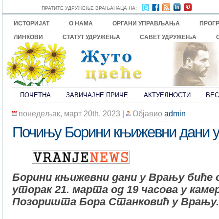
ПРАТИТЕ УДРУЖЕЊЕ ВРАЊАНАЦА НА:
ИСТОРИЈАТ
О НАМА
ОРГАНИ УПРАВЉАЊА
ПРОГ
ЛИНКОВИ
СТАТУТ УДРУЖЕЊА
САВЕТ УДРУЖЕЊА
ПОЧЕТНА
ЗАВИЧАЈНЕ ПРИЧЕ
АКТУЕЛНОСТИ
ВЕС
понедељак, март 20th, 2023
|
Објавио
admin
Почињу Борини књижевни дани 
Борини књижевни дани у Врању биће 
уторак 21. марта од 19 часова у каме
Позоришта Бора Станковић у Врању.