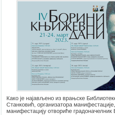
Како је најављено из врањске Библиотек
Станковић, организатора манифестације
манифестацију отвориће градоначелник