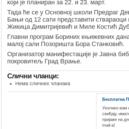
који је планиран за 22. и 23. март.
Тада ће се у Основној школи Предраг Де
Бањи од 12 сати представити ствараоци
Жикица Димитријевић и Миле Костић Ду
Главни програм Бориних књижевних дана
малој сали Позоришта Бора Станковић.
Организатор манифестације је Јавна биб
покровитељ Град Врање.
Слични чланци:
Нема сличних чланака
Бесплатна П
Уколико вам 
свиђају, има
пријаве на д
mail-a!