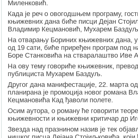
Миленковић.
Када је реч о овогодшњем програму, гос
књижевних дана биће писци Дејан Стоји
Владимир Кецмановић, Мухарем Баздуљ
На отварању Бориних књижевних дана, у 
од 19 сати, биће приређен програм под н
Боре Станковића на стваралаштво Иве 
На ову тему говориће књижевник, прево
публициста Мухарем Баздуљ.
Другог дана манифестације, 22. марта од
планирана је промоција новог романа В
Кецмановића Кад ђаволи полете.
Осим аутора, о роману ће говорити теор
књижевности и књижевни критичар др И
Звезда над празнином назив је тек обја
нишког писца Дејана Стојиљковића, који 