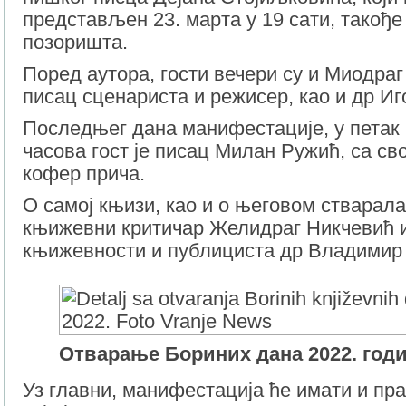
представљен 23. марта у 19 сати, такође
позоришта.
Поред аутора, гости вечери су и Миодра
писац сценариста и режисер, као и др И
Последњег дана манифестације, у петак 
часова гост је писац Милан Ружић, са св
кофер прича.
О самој књизи, као и о његовом стварал
књижевни критичар Желидраг Никчевић 
књижевности и публициста др Владимир
Отварање Бориних дана 2022. год
Уз главни, манифестација ће имати и пра