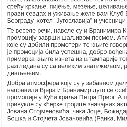
срећу кркање, пијење, мезење, целивање
прави севдах и уживање желе вам Клуб
Београду, хотел „Југославија” и учесници
Те веселе речи, навеле су и Бранимира 
промоцију заврши шаљивом песмом. Апл
које су добили промотери те књиге говор
је промоција била успешна, добро вођена
примерка књиге изнета из штампарије то
разгледана су са великим знатижељом, 
дивљењем.
Добра атмосфера коју су у забавном дел
направили Вјера и Бранимир дуго се осе
промоције у Кући краља Петра Првог. А
привукле су кћерке тројице значајних акт
Јована Стојменовића, чика Јоце, Божида
Бошка и Стојчета Јовановића (Ранка, Ми