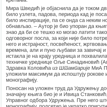
Мира Шведић је објаснила да је током дв
било узлета, падова, периода кад је посао
било инспирације, па се онда са неким 
обнављао. – Аутор је био упоран да књигу
знао да би се тешко ко могао латити так
одговорног посла, за који није било пот
него и истрајност, посвећеност, жртвова
времена, али и пуно љубави за завичај 
истакла је на крају уредница и похвалил
техничке уреднице Оље Синадиновић (Аг
Здравка Коловића
из
Штамп
арије
МиА ПР
уложили максимум да испоштују рокове 
монографију.
Поносан на уложен труд да Удружењу до
значајну књига био је и Ивица Станковић
Управног одбора Удружења. Пре него шт
монографију, подсетио је укратко присут