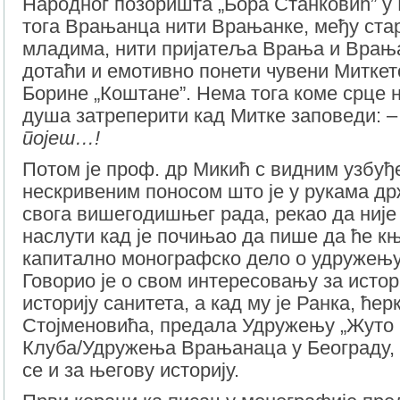
Народног позоришта „Бора Станковић” у
тога Врањанца нити Врањанке, међу стар
младима, нити пријатеља Врања и Врања
дотаћи и емотивно понети чувени Миткет
Борине „Коштане”. Нема тога коме срце н
душа затреперити кад Митке заповеди: 
појеш…
!
Потом је проф. др Микић с видним узбу
нескривеним поносом што је у рукама д
свога вишегодишњег рада, рекао да није
наслути кад је почињао да пише да ће књ
капитално монографско дело о удружењу
Говорио је о свом интересовању за истори
историју санитета, а кад му је Ранка, ћер
Стојменовића, предала Удружењу „Жуто 
Клуба/Удружења Врањанаца у Београду,
се и за његову историју.