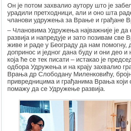
Он је потом захвалио аутору што је забе
урадили претходници, али и оно шта ра
чланови удружења за Врање и грађане 
– Члановима Удружења најважније је да 
развија и напредује и зато позивам све 
живе и раде у Београду да нам помогну, д
допринос и једног дана буду и они део и 
која ће се тек писати – истакао је предс
одбора Удружења и на крају захвалио гр
Врања др Слободану Миленковићу, број
привредницима и грађанима Врања који 
помажу да се Удружење развија.