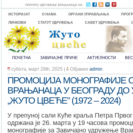
ПРАТИТЕ УДРУЖЕЊЕ ВРАЊАНАЦА НА:
ИСТОРИЈАТ
О НАМА
ОРГАНИ УПРАВЉАЊА
ПРОГ
ЛИНКОВИ
СТАТУТ УДРУЖЕЊА
САВЕТ УДРУЖЕЊА
ПОЧЕТНА
ЗАВИЧАЈНЕ ПРИЧЕ
АКТУЕЛНОСТИ
ВЕС
субота, март 29th, 2025
|
Објавио
admin
ПРОМОЦИЈА МОНОГРАФИЈЕ О
ВРАЊАНАЦА У БЕОГРАДУ ДО
„ЖУТО ЦВЕЋЕ” (1972 – 2024)
У препуној сали Куће краља Петра Прво
одржана је 26. марта у 19 часова промоц
монографије за Завичајно удружење Вр