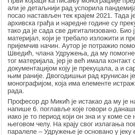
Први кораци ка писању монографије пред
али је детаљнији рад успорила пандемија
посао настављен тек крајем 2021. Тада ј
архивска грађа и наредне године су пре
тако да је сада све дигитализовано. Био 
материјал, који је требало изложити и п
пријемчив начин. Аутор је потражио пом
Шведић, члана Удружења, да му помогне
тог материјала, јер је већ имала контакт 
документацијом коју је прекуцала, а и са
њим раније. Двогодишњи рад крунисан ј
монографијом, која има елементе истраж
рада.
Професор др Микић је истакао да му је н
напише 6. поглавље које говори о дана
иако је то период који он зна и у коме се
његовом челу. На крају свог излагања пов
паралеле – Удружење је основано у јеку