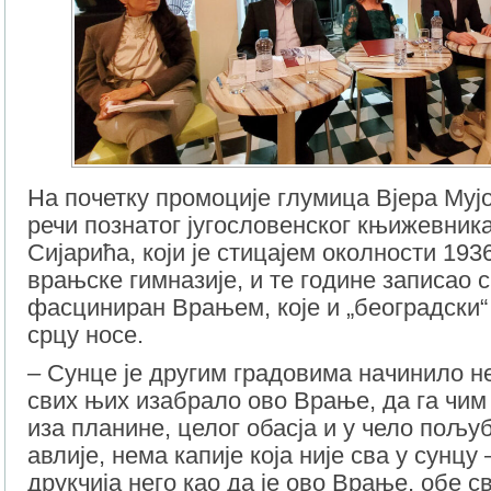
На почетку промоције глумица Вјера Муј
речи познатог југословенског књижевник
Сијарића, који је стицајем околности 193
врањске гимназије, и те године записао с
фасциниран Врањем, које и „београдски“
срцу носе.
–
Сунце је другим градовима начинило не
свих њих изабрало ово Врање, да га чим 
иза планине, целог обасја и у чело пољу
авлије, нема капије која није сва у сунцу 
друкчија него као да је ово Врање, обе св