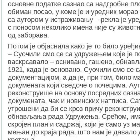
основне податке сазнао са надгробне пло
обиман посао, у коме је и уредник морао
са аутором у истраживању – рекла је ур
с поносом неколико имена чије су животн
од заборава.
Потом је објаснила како је то било уређи
– Суочили смо се са удружењем које је 
васкрсавало – оснивано, гашено, обнављ
1921, када је основано. Суочили смо се 
документацијом, а да је, при том, било 
докумената који сведоче о почецима. Аут
реконструише на основу посредних сазн
докумената, чак и новинских натписа. Са
утрошени да би се кроз причу реконстру
обнављања рада Удружења. Срећом, им
скројен план и садржај, који је само уз м
мењан до краја рада, што нам је давало
кретања.