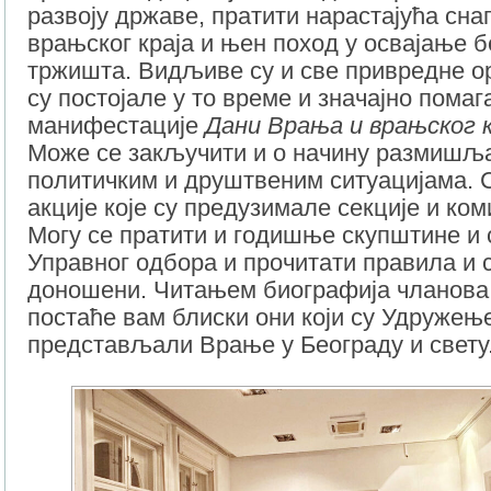
развоју државе, пратити нарастајућа сна
врањског краја и њен поход у освајање б
тржишта. Видљиве су и све привредне ор
су постојале у то време и значајно помаг
манифестације
Дани Врања и врањског к
Може се закључити и о начину размиш
политичким и друштвеним ситуацијама. 
акције које су предузимале секције и ко
Могу се пратити и годишње скупштине и 
Управног одбора и прочитати правила и с
доношени. Читањем биографија чланов
постаће вам блиски они који су Удруже
представљали Врање у Београду и свету