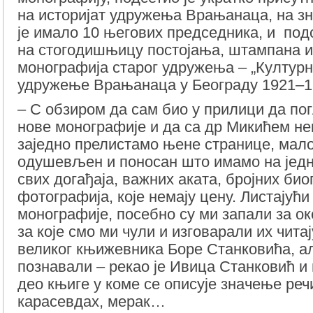
на историјат удружења Врањанаца, на зна
је имало 10 његових председника, и подс
на стогодишњицу постојања, штампана 
монографија старог удружења – „Култур
удружење Врањанаца у Београду 1921–1
– С обзиром да сам био у прилици да по
нове монографије и да са др Микићем не
заједно прелистамо њене странице, мало
одушевљен и поносан што имамо на једн
свих догађаја, важних аката, бројних био
фотографија, које немају цену. Листајући
монографије, посебно су ми запали за ок
за које смо ми чули и изговарали их чита
великог књижевника Боре Станковића, а
познавали – рекао је Ивица Станковић и
део књиге у коме се описује значење реч
карасевдах, мерак…