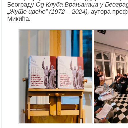
Београду
Од Клуба Врањанаца у Београ
„Жуто цвеће” (1972 – 2024),
аутора проф
Микића.