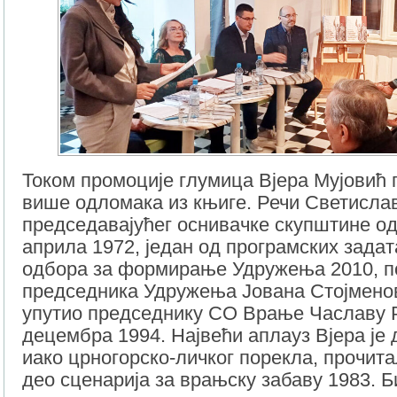
Током промоције глумица Вјера Мујовић 
више одломака из књиге. Речи Светисла
председавајућег оснивачке скупштине од
априла 1972, један од програмских задат
одбора за формирање Удружења 2010, п
председника Удружења Јована Стојменов
упутио председнику СО Врање Чаславу Р
децембра 1994. Највећи аплауз Вјера је д
иако црногорско-личког порекла, прочит
део сценарија за врањску забаву 1983. Б