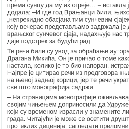
према сунцу да му их огреје… – истакла ј
додала: –И где год Врањанци били, њихо
„непрекидно обасјана тим сунчевим сјаје
коју вечерас представљамо задржала je 
врањског сунчевог сјаја, надахњује нас т
даје подстрек за будући рад.
Те речи биле су увод за обраћање аутор
Драгана Микића. Он је причао о томе како
настала, колико је то био напоран, истра
Најпре је цитирао речи из предговора књи
на њеној задњој корици, јер те речи укра
све што монографија садржи.
– На страницама монографије оживљавај
својим чињењем доприносили да Удруже
који су временом израсли у знамените л
града. Читајући је може се осетити дру
протеклих деценија, сагледати преломни