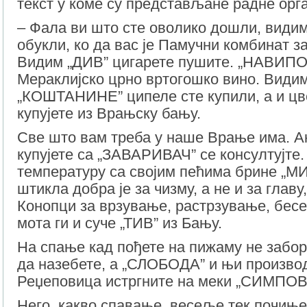
текст у коме су представљане радне орга
– Фала ви што сте оволико дошли, видим
обукли, ко да вас је Памучни комбинат за
Видим „ДИВ” цигарете пушите. „НАВИПОВ
Мераклијско црно вртогошко вино. Видим
„КОШТАНИНЕ” ципеле сте купили, а и цв
купујете из Врањску бању.
Све што вам треба у наше Врање има. Ак
купујете са „ЗАВАРИВАЧ” се консултујте.
температуру са својим пећима брине „М
штикла добра је за чизму, а не и за главу
Конопци за врзување, растрзување, бес
мота ги и суче „ТИВ” из Бању.
На спање кад пођете на пижаму не забо
да назебете, а „СЛОБОДА” и њи производ
Реџеповица истргните на меки „СИМПОВ
Него, какво спавање, весеље тек почиње,