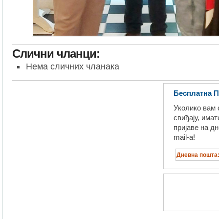
Слични чланци:
Нема сличних чланака
Бесплатна П
Уколико вам 
свиђају, има
пријаве на д
mail-a!
Дневна пошт