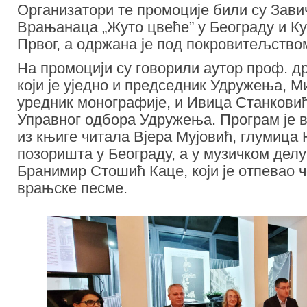
Организатори те промоције били су Зав
Врањанаца „Жуто цвеће” у Београду и К
Првог, а одржана је под покровитељство
На промоцији су говорили аутор проф. д
који је уједно и председник Удружења, 
уредник монографије, и Ивица Станкови
Управног одбора Удружења. Програм је 
из књиге читала Вјера Мујовић, глумица
позоришта у Београду, а у музичком делу
Бранимир Стошић Каце, који је отпевао 
врањске песме.