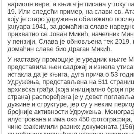
вариоле вере, а књига је писана у току 
19. Или следећи пример, на слави св. Ат
коју је старо удружење обележило после
јануара 1941, за домаћина славе наредн
прихватио се Јован Микић, начелник Ми
у пензији. Слава је обновљена тек 2019. 
домаћин славе био Драган Микић.
У наставку промоције је уредник књиге 
представила њен садржај и изнела утисак
истакла да је књига, дуга прича о 53 год
Удружења, представљена на 511 страни
архивска грађа (која иницијално броји п
страна) распоређена је у девет поглавља
дужине и структуре, јер су у неким пери
бројније активности Удружења. Монограф
илустрована и има око 450 фотографија, 
чине факсимили разних докумената (156),