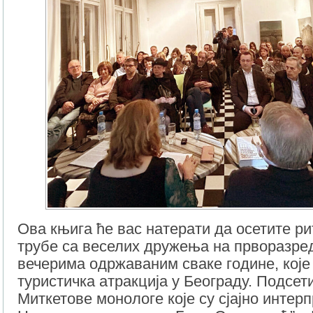
Ова књига ће вас натерати да осетите ри
трубе са веселих дружења на прворазр
вечерима одржаваним сваке године, које
туристичка атракција у Београду. Подсет
Миткетове монологе које су сјајно интер