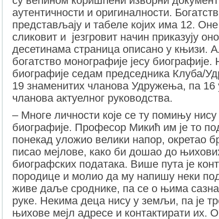
су већином коришћени изворни документи
аутентичности и оригиналности. Богатст
представљају и табеле којих има 12. Оне 
сликовит и језгровит начин приказују оно
десетинама страница описано у књизи. А
богатство монографије јесу биографије. 
биографије седам председника Клуба/У
19 знаменитих чланова Удружења, па 16 
чланова актуелног руководства.
– Многе личности које се ту помињу нису
биографије. Професор Микић им је то под
понекад уложио велики напор, окретао б
писао мејлове, како би дошао до њихови
биографских података. Више пута је кон
породице и молио да му напишу неки под
живе даље сроднике, па се о њима сазна
руке. Некима деца нису у земљи, па је т
њихове мејл адресе и контактирати их. О