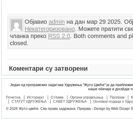
Објавио
admin
на дан мар 29 2025. Об
Некатегоризовано
. Можете пратити све
чланка преко
RSS 2.0
. Both comments and pi
closed.
Коментари су затворени
Један од програмских задатака Удружења "Жуто Цвеће" је да приближи
наше обичаје и догађаје 
Почетна
Историјат
О Нама
Органи управљања
Програм
К
СТАТУТ УДРУЖЕЊА
САВЕТ УДРУЖЕЊА
Основни подаци о Удр
© 2026
Жуто цвеће
. Сва права задржана.
Пријава
- Design by
Web Dizajn S