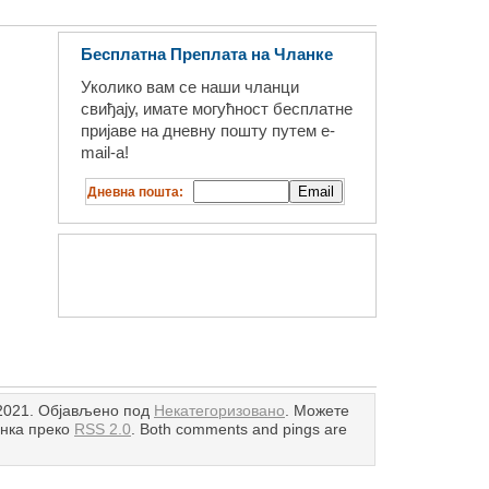
Бесплатна Преплата на Чланке
Уколико вам се наши чланци
свиђају, имате могућност бесплатне
пријаве на дневну пошту путем e-
mail-a!
Дневна пошта:
 2021. Објављено под
Некатегоризовано
. Можете
анка преко
RSS 2.0
. Both comments and pings are