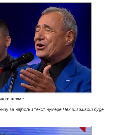
ичке песме
нићу за најбољи текст нумере
Нек ти живот буде