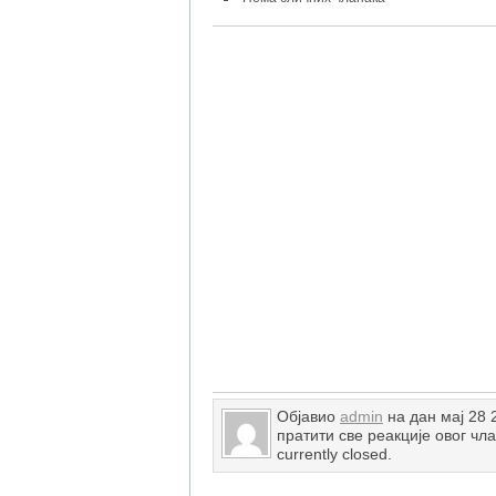
Објавио
admin
на дан мај 28
пратити све реакције овог чл
currently closed.