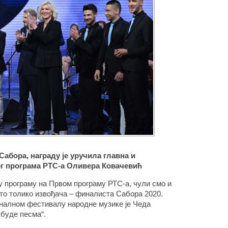
абора, награду је уручила главна и
г програма РТС-а Оливера Ковачевић
 програму на Првом програму РТС-а, чули смо и
то толико извођача – финалиста Сабора 2020.
налном фестивалу народне музике је Чеда
 буде песма“.