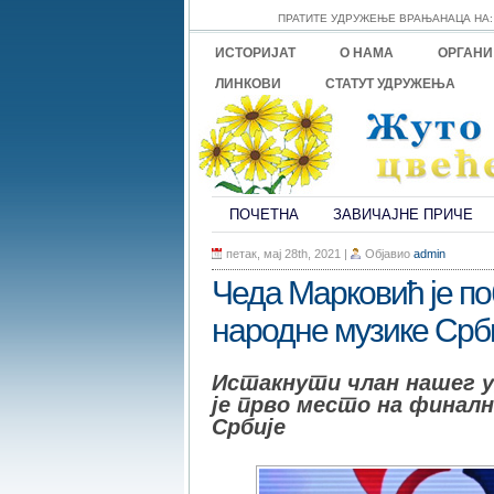
ПРАТИТЕ УДРУЖЕЊЕ ВРАЊАНАЦА НА:
ИСТОРИЈАТ
О НАМА
ОРГАН
ЛИНКОВИ
СТАТУТ УДРУЖЕЊА
ПОЧЕТНА
ЗАВИЧАЈНЕ ПРИЧЕ
петак, мај 28th, 2021
|
Објавио
admin
Чеда Марковић је п
народне музике Срби
Истакнути члан нашег у
је прво место на финалн
Србије