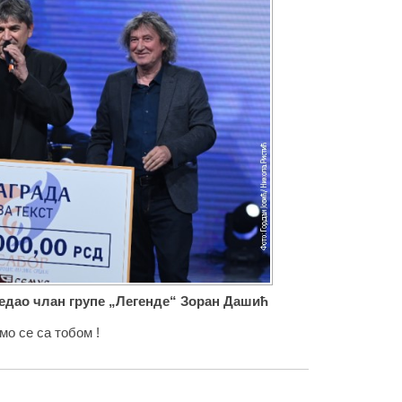
редао члан групе „Легенде“ Зоран Дашић
 се са тобом !