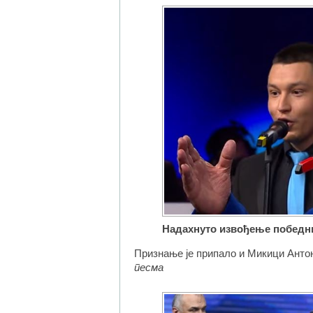
Надахнуто извођење победн
Признање је припало и Микици Анто
песма