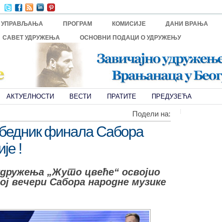
И УПРАВЉАЊА
ПРОГРАМ
КОМИСИЈЕ
ДАНИ ВРАЊА
САВЕТ УДРУЖЕЊА
ОСНОВНИ ПОДАЦИ О УДРУЖЕЊУ
АКТУЕЛНОСТИ
ВЕСТИ
ПРАТИТЕ
ПРЕДУЗЕЋА
Подели нa:
обедник финала Сабора
је !
дружења „Жуто цвеће“ освојио
ој вечери Сабора народне музике