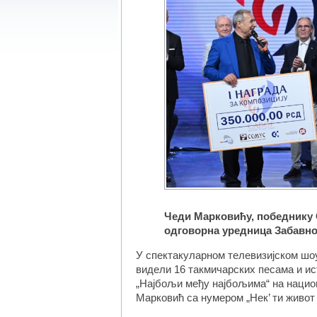
Чеди Марковићу, победнику С
одговорна уредница Забавно
У спектакуларном телевизијском шоу
видели 16 такмичарских песама и ис
„Најбољи међу најбољима“ на нацио
Марковић са нумером „Нек’ ти живот