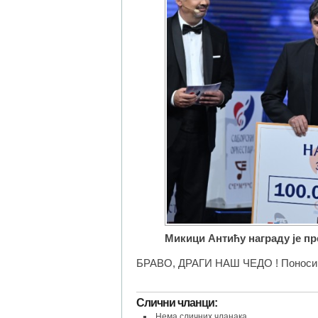
Микици Антићу награду је п
БРАВО, ДРАГИ НАШ ЧЕДО ! Поносимо
Слични чланци:
Нема сличних чланака