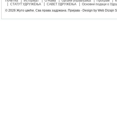
Почетна
Историјат
О Нама
Органи управљања
Програм
К
СТАТУТ УДРУЖЕЊА
САВЕТ УДРУЖЕЊА
Основни подаци о Удр
© 2026
Жуто цвеће
. Сва права задржана.
Пријава
- Design by
Web Dizajn S