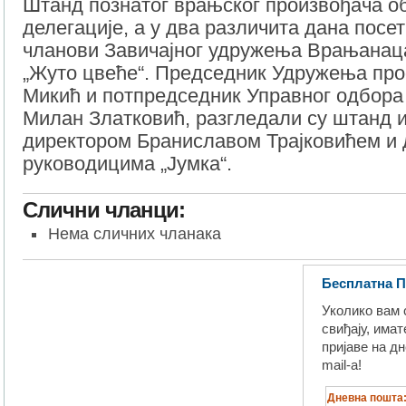
Штанд познатог врањског произвођача о
делегације, а у два различита дана посет
чланови Завичајног удружења Врањанац
„Жуто цвеће“. Председник Удружења про
Микић и потпредседник Управног одбора
Милан Златковић, разгледали су штанд и
директором Браниславом Трајковићем и 
руководицима „Јумка“.
Слични чланци:
Нема сличних чланака
Бесплатна П
Уколико вам 
свиђају, има
пријаве на д
mail-a!
Дневна пошт