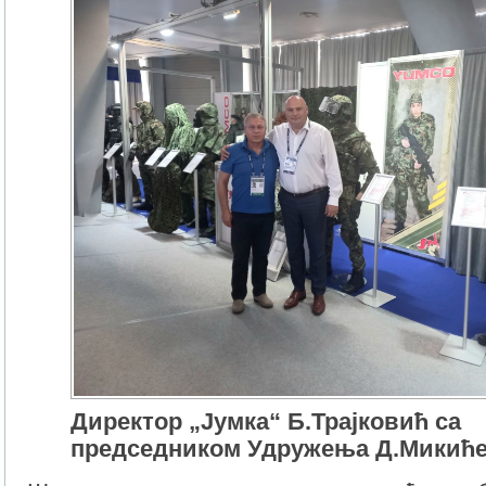
Директор „Јумка“ Б.Трајковић са
председником Удружења Д.Микић