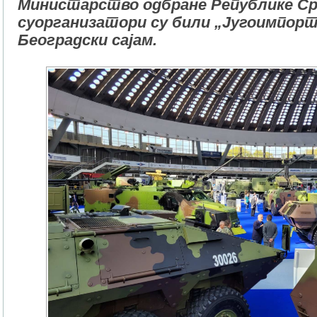
Министарство одбране Републике Срб
суорганизатори су били „Југоимпор
Београдски сајам.