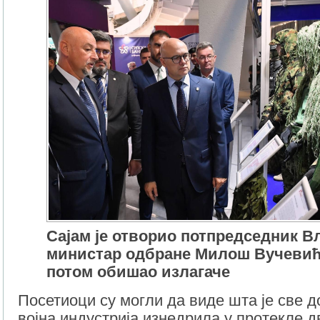
Сајам је отворио потпредседник В
министар одбране Милош Вучевић, 
потом обишао излагаче
Посетиоци су могли да виде шта је све 
војна индустрија изнедрила у протекле д