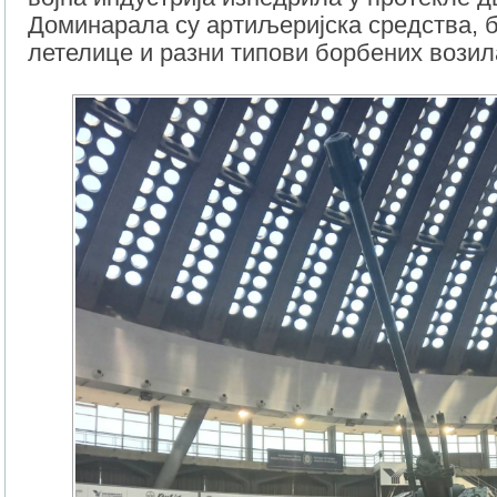
Доминарала су артиљеријска средства, 
летелице и разни типови борбених возил