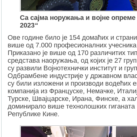
Са сајма норужања и војне опрем
2023
“
Ове године било је 154 домаћих и страни
више од 7.000 професионалних учесника
Приказано је више од 170 различитих ти
средстава наоружања, од којих је 27 груп
су развили Војнотехнички институт и гру
Одбрамбене индустрије у државном влас
су били изложени и производи водећих 
компанија из Француске, Немачке, Италиј
Турске, Швајцарске, Ирана, Финске, а хал
доминирало више технолошких гиганата
Републике Кине.