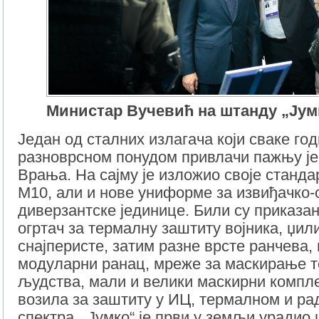
Министар Вучевић на штанду „Јум
Један од сталних излагача који сваке го
разноврсном понудом привлачи пажњу је 
Врања. На сајму је изложио своје станд
М10, али и нове униформе за извиђачко-
диверзантске јединице. Били су приказа
огртач за термалну заштиту војника, џил
снајперисте, затим разне врсте ранчева,
модуларни ранац, мреже за маскирање т
људства, мали и велики маскирни компле
возила за заштиту у ИЦ, термалном и ра
спектра. „Јумко“ је први у земљи урадио