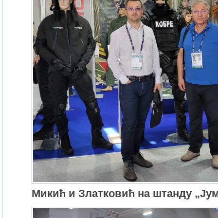
Микић и Златковић на штанду „Ју