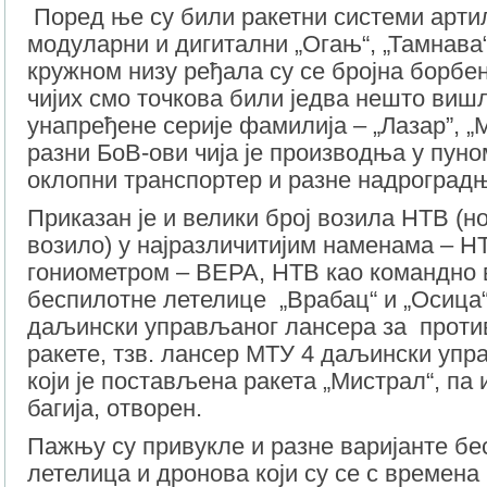
Поред ње су били ракетни системи арти
модуларни и дигитални „Огањ“, „Тамнава“
кружном низу ређала су се бројна борбе
чијих смо точкова били једва нешто виш
унапређене серије фамилија – „Лазар”, 
разни БоВ-ови чија је производња у пуно
оклопни транспортер и разне надроград
Приказан је и велики број возила НТВ (н
возило) у најразличитијим наменама – Н
гониометром – ВЕРА, НТВ као командно 
беспилотне летелице „Врабац“ и „Осица“
даљински управљаног лансера за прот
ракете, тзв. лансер МТУ 4 даљински уп
који је постављена ракета „Мистрал“, па
багија, отворен.
Пажњу су привукле и разне варијанте бе
летелица и дронова који су се с времен