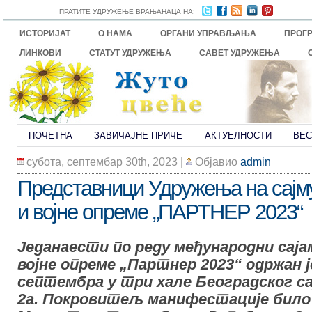
ПРАТИТЕ УДРУЖЕЊЕ ВРАЊАНАЦА НА:
ИСТОРИЈАТ
О НАМА
ОРГАНИ УПРАВЉАЊА
ПРОГ
ЛИНКОВИ
СТАТУТ УДРУЖЕЊА
САВЕТ УДРУЖЕЊА
ПОЧЕТНА
ЗАВИЧАЈНЕ ПРИЧЕ
АКТУЕЛНОСТИ
ВЕС
субота, септембар 30th, 2023
|
Објавио
admin
Представници Удружења на сај
и војне опреме „ПАРТНЕР 2023“
Једанаести по реду међународни саја
војне опреме „Партнер 2023“ одржан је
септембра у три хале Београдског сај
2а. Покровитељ манифестације било 