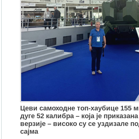
Цеви самоходне топ-хаубице 155 
дуге 52 калибра – која је приказана
верзије – високо су се уздизале п
сајма