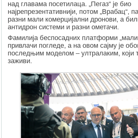
над главама посетилаца. „Пегаз“ је био
најрепрезентативнији, потом „Врабац“, па
разни мали комерцијални дронови, а бил
антидрон системи и разни ометачи.
Фамилија беспосадних платформи „мали
привлачи погледе, а на овом сајму је обо
последњим моделом – ултралаким, који т
заживи.