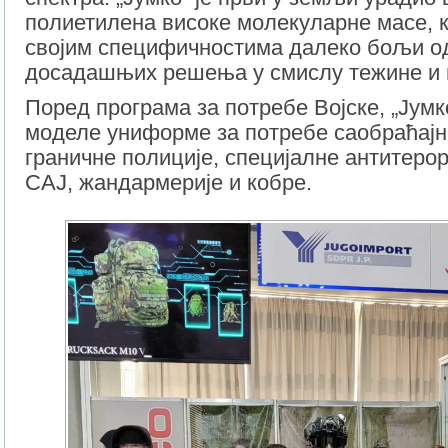
полиетилена високе молекуларне масе, ко
својим специфичностима далеко бољи о
досадашњих решења у смислу тежине и в
Поред програма за потребе Војске, „Јумк
моделе униформе за потребе саобраћајн
граничне полиције, специјалне антитеро
САЈ, жандармерије и кобре.