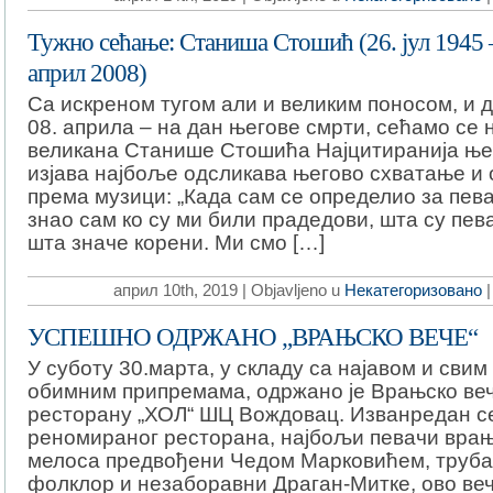
Тужно сећање: Станиша Стошић (26. јул 1945 
април 2008)
Са искреном тугом али и великим поносом, и д
08. априла – на дан његове смрти, сећамо се 
великана Станише Стошића Најцитиранија ње
изјава најбоље одсликава његово схватање и
према музици: „Када сам се определио за пев
знао сам ко су ми били прадедови, шта су пев
шта значе корени. Ми смо […]
април 10th, 2019 | Objavljeno u
Некатегоризовано
УСПЕШНО ОДРЖАНО „ВРАЊСКО ВЕЧЕ“
У суботу 30.марта, у складу са најавом и свим
обимним припремама, одржано је Врањско веч
ресторану „ХОЛ“ ШЦ Вождовац. Изванредан с
реномираног ресторана, најбољи певачи врањ
мелоса предвођени Чедом Марковићем, труба
фолклор и незаборавни Драган-Митке, ово ве