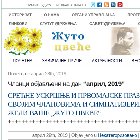
ПРАТИТЕ УДРУЖЕЊЕ ВРАЊАНАЦА НА:
ИСТОРИЈАТ
О НАМА
ОРГАНИ УПРАВЉАЊА
ПРОГ
ЛИНКОВИ
СТАТУТ УДРУЖЕЊА
САВЕТ УДРУЖЕЊА
ПОЧЕТНА
ЗАВИЧАЈНЕ ПРИЧЕ
АКТУЕЛНОСТИ
ВЕС
Почетна
» април 28th, 2019
Чланци објављени на дан
“април, 2019”
СРЕЋНЕ УСКРШЊЕ И ПРВОМАЈСКЕ ПРА
СВОЈИМ ЧЛАНОВИМА И СИМПАТИЗЕР
ЖЕЛИ ВАШЕ „ЖУТО ЦВЕЋЕ“
++++++++++++++++++++++++++++++++++++++
април 28th, 2019 | Objavljeno u
Некатегоризовано