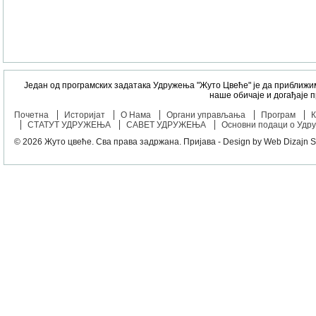
Један од програмских задатака Удружења "Жуто Цвеће" је да приближи
наше обичаје и догађаје 
Почетна
Историјат
О Нама
Органи управљања
Програм
К
СТАТУТ УДРУЖЕЊА
САВЕТ УДРУЖЕЊА
Основни подаци о Удр
© 2026
Жуто цвеће
. Сва права задржана.
Пријава
- Design by
Web Dizajn S