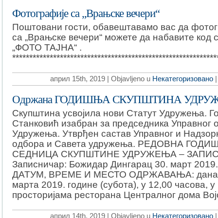
Фотографије са „Врањске вечери“
Поштовани гости, обавештавамо вас да фото
са „Врањске вечери“ можете да набавите код с
„ФОТО ТАЈНА“ .
************************************************************
април 15th, 2019 | Objavljeno u
Некатегоризовано
Одржана ГОДИШЊА СКУПШТИНА УДРУ
Скупштина усвојила нови Статут Удружења. Г
Станковић изабран за председника Управног 
Удружења. Утврђен састав Управног и Надзор
одбора и Савета удружења. РЕДОВНА ГОД
СЕДНИЦА СКУПШТИНE УДРУЖЕЊА – ЗАПИ
Записничар: Божидар Дингарац 30. март 2019.
ДАТУМ, ВРЕМЕ И МЕСТО ОДРЖАВАЊА: дана 
марта 2019. године (субота), у 12,00 часова, у
просторијама ресторана Централног дома Вој
април 14th, 2019 | Objavljeno u
Некатегоризовано