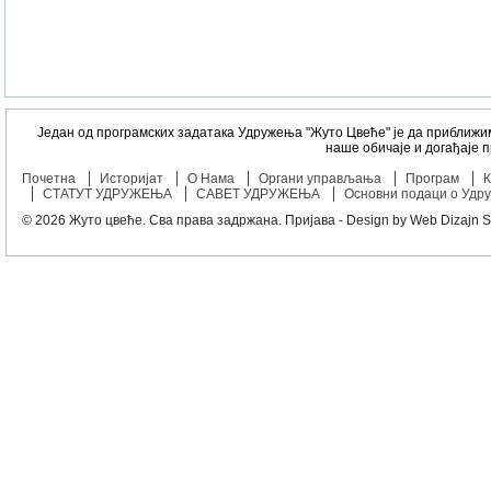
Један од програмских задатака Удружења "Жуто Цвеће" је да приближи
наше обичаје и догађаје 
Почетна
Историјат
О Нама
Органи управљања
Програм
К
СТАТУТ УДРУЖЕЊА
САВЕТ УДРУЖЕЊА
Основни подаци о Удр
© 2026
Жуто цвеће
. Сва права задржана.
Пријава
- Design by
Web Dizajn S