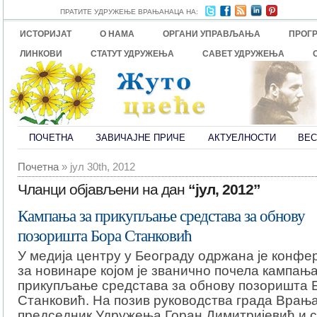
ПРАТИТЕ УДРУЖЕЊЕ ВРАЊАНАЦА НА:
ИСТОРИЈАТ
О НАМА
ОРГАНИ УПРАВЉАЊА
ПРОГ
ЛИНКОВИ
СТАТУТ УДРУЖЕЊА
САВЕТ УДРУЖЕЊА
ПОЧЕТНА
ЗАВИЧАЈНЕ ПРИЧЕ
АКТУЕЛНОСТИ
ВЕС
Почетна
» јул 30th, 2012
Чланци објављени на дан
“јул, 2012”
Кампања за прикупљање средстава за обнову
позоришта Бора Станковић
У медија центру у Београду одржана је конфе
за новинаре којом је званично почела кампања
прикупљање средстава за обнову позоришта 
Станковић. На позив руководства града Врањ
председник Удружења Горан Димитријевић и 