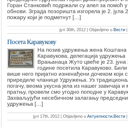
Горан Станковић подржали су апел за помоћ у
обнови. Зграда позоришта изгорела је 2. јула 2
пожару који је подметнут […]
јул 30th, 2012 | Objavljeno u
Вести
Посета Каравукову
На позив удружења жена Коштана 
Каравукова, делегација удружења
Врањанаца Жуто цвеће је 23. јуна 
године посетила Каравуково. Били
више него пријатно изненађени дочеком који 
приредиле чланице Удружења. Уз традициона
погачу, веома укусна јела из нашег завичаја и
пратњу, провели смо угодно поподне у Каравук
Захваљујући несебичном залагању председн
удружења […]
јул 17th, 2012 | Objavljeno u
Актуелности
,
Вести