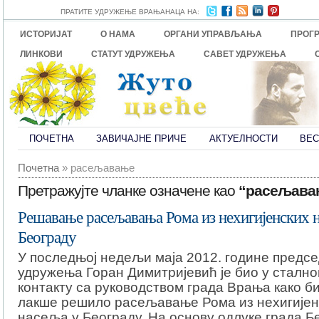
ПРАТИТЕ УДРУЖЕЊЕ ВРАЊАНАЦА НА:
ИСТОРИЈАТ
О НАМА
ОРГАНИ УПРАВЉАЊА
ПРОГ
ЛИНКОВИ
СТАТУТ УДРУЖЕЊА
САВЕТ УДРУЖЕЊА
ПОЧЕТНА
ЗАВИЧАЈНЕ ПРИЧЕ
АКТУЕЛНОСТИ
ВЕС
Почетна
» расељавање
Претражујте чланке означене као
“расељава
Решавање расељавањa Рома из нехигијенских 
Београду
У последњој недељи маја 2012. године предс
удружења Горан Димитријевић је био у сталн
контакту са руководством града Врања како б
лакше решило расељавање Рома из нехигијен
насеља у Београду. На основу одлуке града Б