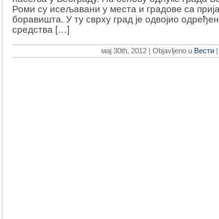
Роми су исељавани у места и градове са приј
боравишта. У ту сврху град је одвојио одређе
средства […]
мај 30th, 2012 | Objavljeno u
Вести