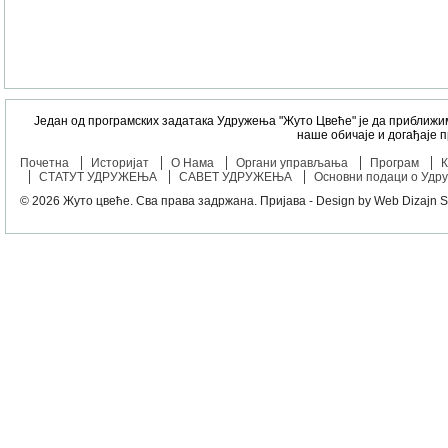
Један од програмских задатака Удружења "Жуто Цвеће" је да приближи
наше обичаје и догађаје 
Почетна
Историјат
О Нама
Органи управљања
Програм
К
СТАТУТ УДРУЖЕЊА
САВЕТ УДРУЖЕЊА
Основни подаци о Удр
© 2026
Жуто цвеће
. Сва права задржана.
Пријава
- Design by
Web Dizajn S